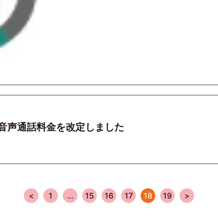
音声通話料金を改定しました
<
1
…
15
16
17
18
19
>