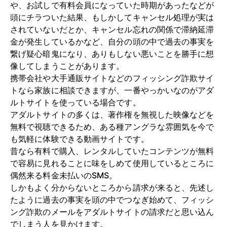
や、お試しで有料会員になっていた時期があったなどが
頭にチラついた結果、もしかしてキャンセル処理が実は
されていないだとか、キャンセル忘れの関係で滞納延滞
金が発生しているかなど、自分の頭の中で過去の事実を
繋げ疑心暗鬼になり、ありもしない悪いことを勝手に想
像してしまうことがあります。
携帯会社や大手通販サイトなどのフィッシング詐欺サイ
トなら家族に相談できますが、一番やっかいなのがアダ
ルトサイトを使っている場合です。
アダルトサイトの多くは、著作権を無視した映像などを
無料で視聴できるため、ある種アングラな雰囲気を今で
も気軽に体験できる動画サイトです。
昔なら有料で購入、レンタルしていたコンテンツが無料
で容易に見れることに味をしめて使用しているところに
偶然来る料金未払いのSMS。
しかもよく分からないところから請求が来ると、先述し
たように過去の事実を頭の中でつなぎ始めて、フィッシ
ング詐欺のメールをアダルトサイトの請求だと思い込ん
でしまう人を見かけます。