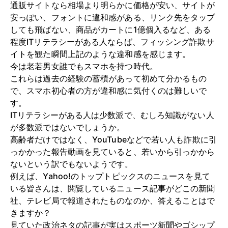
通販サイトなら相場より明らかに価格が安い、サイトが
安っぽい、フォントに違和感がある、リンク先をタップ
しても飛ばない、商品がカートに1億個入るなど、ある
程度ITリテラシーがある人ならば、フィッシング詐欺サ
イトを観た瞬間上記のような違和感を感じます。
今は老若男女誰でもスマホを持つ時代。
これらは過去の経験の蓄積があって初めて分かるもの
で、スマホ初心者の方が違和感に気付くのは難しいで
す。
ITリテラシーがある人は少数派で、むしろ知識がない人
が多数派ではないでしょうか。
高齢者だけではなく、YouTubeなどで若い人も詐欺に引
っかかった報告動画を見ていると、若いから引っかから
ないという訳でもないようです。
例えば、Yahoo!のトップトピックスのニュースを見て
いる皆さんは、閲覧しているニュース記事がどこの新聞
社、テレビ局で報道されたものなのか、答えることはで
きますか？
見ていた政治ネタの記事が実はスポーツ新聞やゴシップ