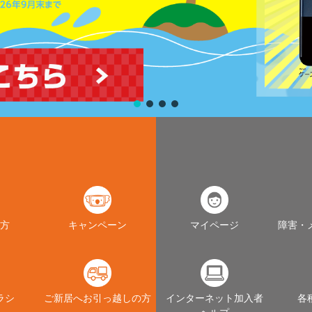
方
キャンペーン
マイページ
障害・
ラシ
ご新居へお引っ越しの方
インターネット加入者
各