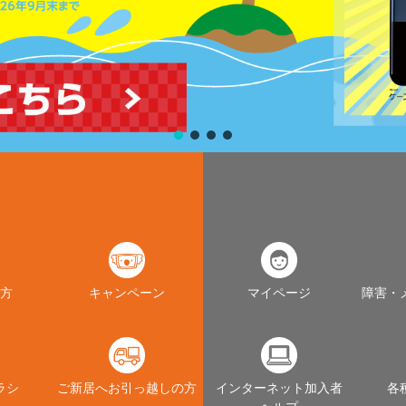
方
キャンペーン
マイページ
障害・
ラシ
ご新居へお引っ越しの方
インターネット加入者
各