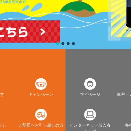
方
キャンペーン
マイページ
障害・
ラシ
ご新居へお引っ越しの方
インターネット加入者
各