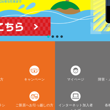
方
キャンペーン
マイページ
障害・
ラシ
ご新居へお引っ越しの方
インターネット加入者
各